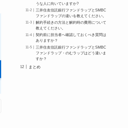
うな人に向いていますか?
三井住友信託銀行ファンドラップとSMBC
ファンドラップの違いを教えてください。
解約手続きの方法と解約時の費用について
教えてください。
安心の分散投資
契約前に担当者へ確認しておくべき質問は
＼2024年度17.35%達成！／
ありますか？
三井住友信託銀行ファンドラップとSMBC
四半期単位でのマイナスなし
ファンドラップ・のむラップはどう違いま
すか？
まとめ
公式サイトを見る