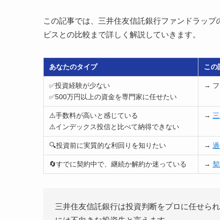
この記事では、三井住友信託銀行ファンドラップ
ビスとの比較まで詳しく解説していきます。
あなたのタイプ
この
✅投資経験が少ない
→ 
✅500万円以上の資金を専門家に任せたい
⚠️手数料が高いと感じている
→
三
⚠️インデックス投信と比べて納得できない
🔍投資前に実質的な利回りを知りたい
→
過
🔄すでに契約中で、継続か解約か迷っている
→
契
三井住友信託銀行は投資判断をプロに任せられ