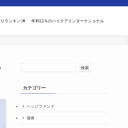
回りランキング
年利12％のハイクアインターナショナル
の
検索
カテゴリー
ヘッジファンド
債券