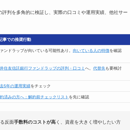
の評判を多角的に検証し、実際の口コミや運用実績、他社サー
記事での推奨行動
ファンドラップが向いている可能性あり。
向いている人の特徴
を確認
井住友信託銀行ファンドラップの評判・口コミ
へ。
代替先
も要検討
去5年の運用実績
をチェック
約済みの方へ：解約前チェックリスト
を先に確認
る反面
手数料のコストが高
く、資産を大きく増やしたい方