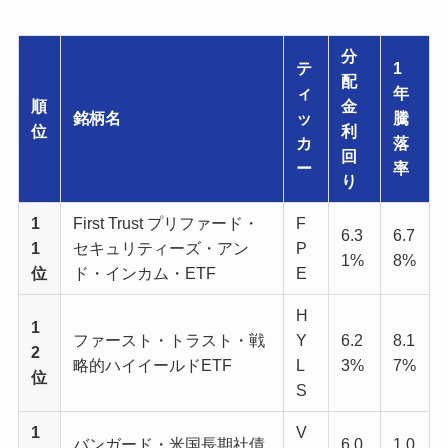
分
テ
1
配
ィ
年
順
金
銘柄名
ッ
騰
位
利
カ
落
回
ー
率
り
1
First Trust プリファード・
F
6.3
6.7
1
セキュリティーズ・アン
P
1%
8%
位
ド・インカム・ETF
E
H
1
ファースト・トラスト・戦
Y
6.2
8.1
2
略的ハイイールドETF
L
3%
7%
位
S
1
V
バンガード・米国長期社債
6.0
1.0