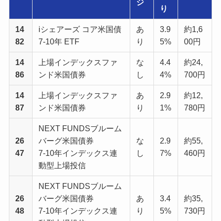
ジ
り
14
iシェアーズ コア米国債
あ
3.9
約1,6
82
7-10年 ETF
り
5%
00円
14
上場インデックスファ
な
4.4
約24,
86
ンド米国債券
し
4%
700円
14
上場インデックスファ
あ
2.9
約12,
87
ンド米国債券
り
1%
780円
NEXT FUNDSブルーム
26
バーグ米国債券
な
2.9
約55,
47
7-10年インデックス連
し
7%
460円
動型上場投信
NEXT FUNDSブルーム
26
バーグ米国債券
あ
3.4
約35,
48
7-10年インデックス連
り
5%
730円