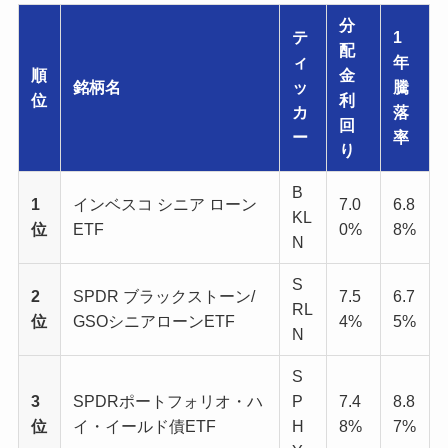
分
テ
1
配
ィ
年
順
金
銘柄名
ッ
騰
位
利
カ
落
回
ー
率
り
B
1
インベスコ シニア ローン
7.0
6.8
KL
位
ETF
0%
8%
N
S
2
SPDR ブラックストーン/
7.5
6.7
RL
位
GSOシニアローンETF
4%
5%
N
S
3
SPDRポートフォリオ・ハ
P
7.4
8.8
位
イ・イールド債ETF
H
8%
7%