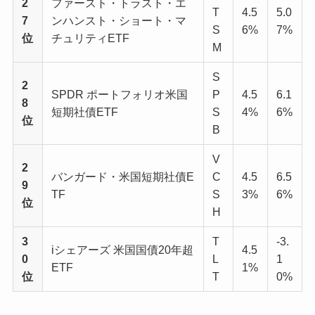
2
ファースト・トラスト・エ
T
4.5
5.0
7
ンハンスト・ショート・マ
S
6%
7%
位
チュリティETF
M
S
2
SPDR ポートフォリオ米国
P
4.5
6.1
8
短期社債ETF
S
4%
6%
位
B
V
2
バンガード・米国短期社債E
C
4.5
6.5
9
TF
S
3%
6%
位
H
3
T
-3.
iシェアーズ 米国国債20年超
4.5
0
L
1
ETF
1%
位
T
0%