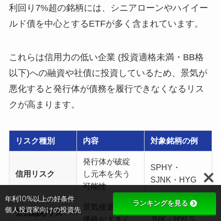
利回り7%超の銘柄には、シニアローンやハイイー
ルド債を中心とするETFが多く含まれています。
これらは信用力の低い企業 (投資適格未満・BB格
以下)への融資や社債に投資しているため、景気が
悪化すると発行体が債務を履行できなくなるリス
クが高まります。
リスク種別
内容
対象銘柄の例
発行体が破綻
SPHY・
信用リスク
し元本を失う
SJNK・HYG
可能性
年利10%以上の好条件
ランキングを見る
景気後退時に
個人投資家向けの投資先
景気感応リス
価格が大きく
JNK・HYLS