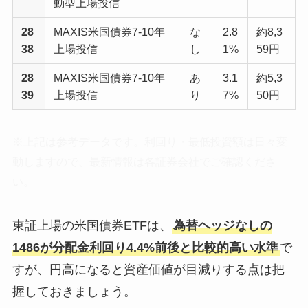
動型上場投信
28
MAXIS米国債券7-10年
な
2.8
約8,3
38
上場投信
し
1%
59円
28
MAXIS米国債券7-10年
あ
3.1
約5,3
39
上場投信
り
7%
50円
※上記は参考データです。利回り・最低投資額は日々変
動しますので、最新情報は各証券会社でご確認くださ
い。
東証上場の米国債券ETFは、
為替ヘッジなしの
1486が分配金利回り4.4%前後と比較的高い水準
で
すが、円高になると資産価値が目減りする点は把
握しておきましょう。