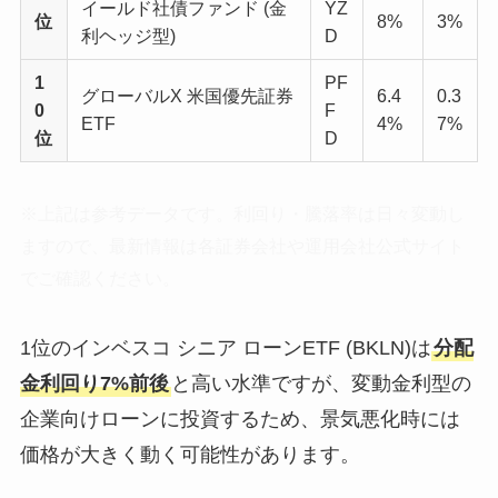
イールド社債ファンド (金
YZ
位
8%
3%
利ヘッジ型)
D
1
PF
グローバルX 米国優先証券
6.4
0.3
0
F
ETF
4%
7%
位
D
※上記は参考データです。利回り・騰落率は日々変動し
ますので、最新情報は各証券会社や運用会社公式サイト
でご確認ください。
1位のインベスコ シニア ローンETF (BKLN)は
分配
金利回り7%前後
と高い水準ですが、変動金利型の
企業向けローンに投資するため、景気悪化時には
価格が大きく動く可能性があります。