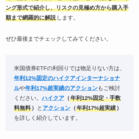
ング形式で紹介し、リスクの見極め方から購入手
順まで網羅的に解説
します。
ぜひ最後までチェックしてみてください。
米国債券ETFの利回りでは物足りない方は、
年利12%固定のハイクアインターナショナ
ル
や
年利17%超実績のアクション
もご検討
ください。
ハイクア
（
年利12%固定・手数
料無料
）
と
アクション
（
年利17%超実績
）
を詳しく紹介しています。