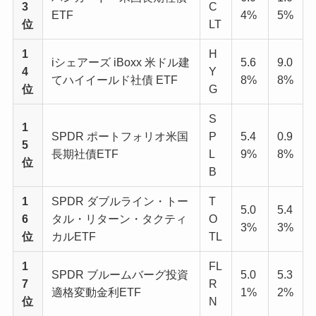
3
C
ETF
4%
5%
位
LT
1
H
iシェアーズ iBoxx 米ドル建
5.6
9.0
4
Y
てハイイールド社債 ETF
8%
8%
位
G
S
1
SPDR ポートフォリオ米国
P
5.4
0.9
5
長期社債ETF
L
9%
8%
位
B
1
SPDR ダブルライン・トー
T
5.0
5.4
6
タル・リターン・タクティ
O
3%
3%
位
カルETF
TL
1
FL
SPDR ブルームバーグ投資
5.0
5.3
7
R
適格変動金利ETF
1%
2%
位
N