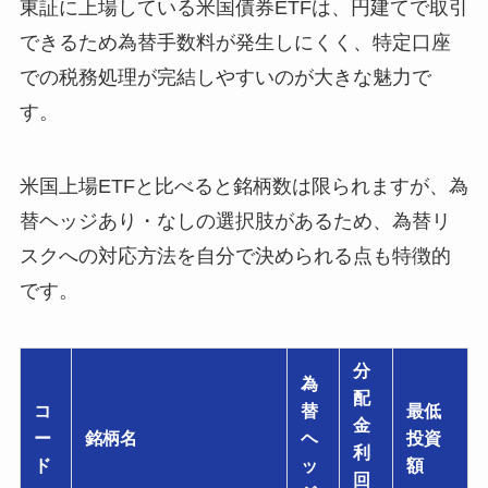
東証に上場している米国債券ETFは、円建てで取引
できるため為替手数料が発生しにくく、特定口座
での税務処理が完結しやすいのが大きな魅力で
す。
米国上場ETFと比べると銘柄数は限られますが、為
替ヘッジあり・なしの選択肢があるため、為替リ
スクへの対応方法を自分で決められる点も特徴的
です。
分
為
配
コ
替
最低
金
ー
銘柄名
ヘ
投資
利
ド
ッ
額
回