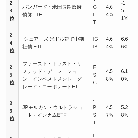
2
-1.
バンガード・米国長期政府
G
4.6
3
5
債券ETF
L
4%
位
1%
T
2
iシェアーズ 米ドル建て中期
IG
4.6
6.6
4
社債 ETF
IB
4%
6%
位
ファースト・トラスト・リ
2
F
ミテッド・デュレーショ
4.5
6.1
5
SI
ン・インベストメント・グ
8%
0%
位
G
レード・コーポレートETF
J
2
JPモルガン・ウルトラショ
P
4.5
5.2
6
ート・インカムETF
S
7%
8%
位
T
F