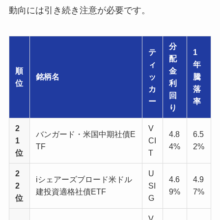
動向には引き続き注意が必要です。
分
テ
1
配
ィ
年
順
金
銘柄名
ッ
騰
位
利
カ
落
回
ー
率
り
2
V
バンガード・米国中期社債E
4.8
6.5
1
CI
TF
4%
2%
位
T
2
U
iシェアーズブロード米ドル
4.6
4.9
2
SI
建投資適格社債ETF
9%
7%
位
G
V