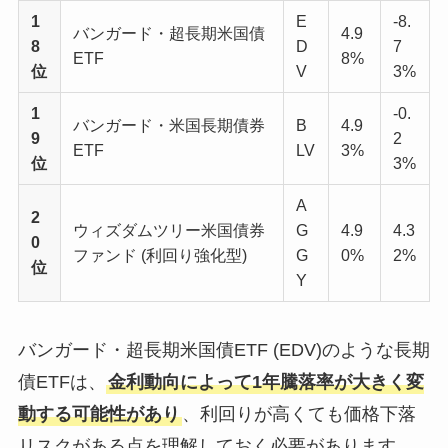
1
E
-8.
バンガード・超長期米国債
4.9
8
D
7
ETF
8%
位
V
3%
1
-0.
バンガード・米国長期債券
B
4.9
9
2
ETF
LV
3%
位
3%
A
2
ウィズダムツリー米国債券
G
4.9
4.3
0
ファンド (利回り強化型)
G
0%
2%
位
Y
バンガード・超長期米国債ETF (EDV)のような長期
債ETFは、
金利動向によって1年騰落率が大きく変
動する可能性があり
、利回りが高くても価格下落
リスクがある点を理解しておく必要があります。