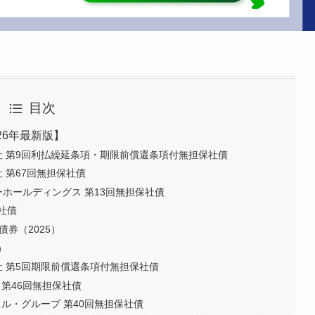
目次
26年最新版】
社 第9回利払繰延条項・期限前償還条項付無担保社債
 第67回無担保社債
ホールディングス 第13回無担保社債
社債
券（2025）
）
 第5回期限前償還条項付無担保社債
 第46回無担保社債
ャル・グループ 第40回無担保社債