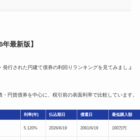
6年最新版】
募集・発行された円建て債券の利回りランキングを見てみましょ
債・円貨債券を中心に、税引前の表面利率で比較しています。
利率(年)
払込期日
償還日
最低購入額
5.120%
2026/6/19
2061/6/19
100万円