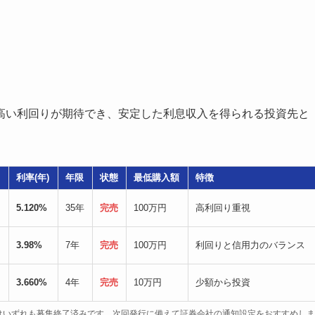
高い利回りが期待でき、安定した利息収入を得られる投資先と
利率(年)
年限
状態
最低購入額
特徴
5.120%
35年
完売
100万円
高利回り重視
3.98%
7年
完売
100万円
利回りと信用力のバランス
3.660%
4年
完売
10万円
少額から投資
銘柄はいずれも募集終了済みです。次回発行に備えて証券会社の通知設定をおすすめしま