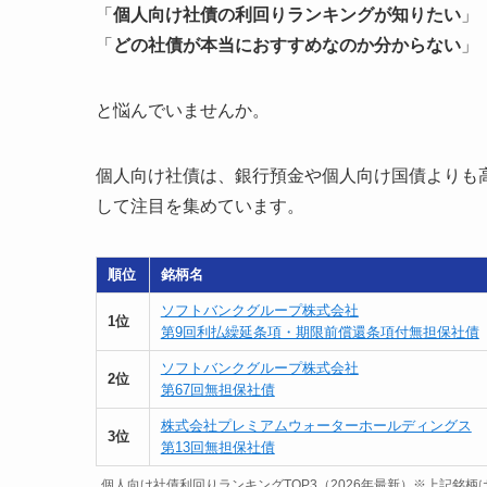
「
個人向け社債の利回りランキングが知りたい
」
「
どの社債が本当におすすめなのか分からない
」
と悩んでいませんか。
個人向け社債は、銀行預金や個人向け国債よりも
して注目を集めています。
順位
銘柄名
ソフトバンクグループ株式会社
1位
第9回利払繰延条項・期限前償還条項付無担保社債
ソフトバンクグループ株式会社
2位
第67回無担保社債
株式会社プレミアムウォーターホールディングス
3位
第13回無担保社債
個人向け社債利回りランキングTOP3（2026年最新）※上記