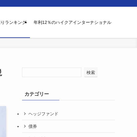
回りランキング
年利12％のハイクアインターナショナル
説
検索
カテゴリー
ヘッジファンド
債券