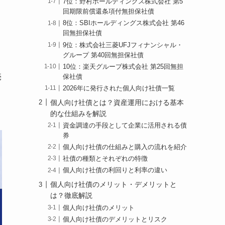
7位：野村ホールディングス株式会社 第5
回期限前償還条項付無担保社債
8位：SBIホールディングス株式会社 第46
回無担保社債
9位：株式会社三菱UFJフィナンシャル・
グループ 第40回無担保社債
10位：楽天グループ株式会社 第25回無担
売
保社債
2026年に発行された個人向け社債一覧
個人向け社債とは？資産運用における基本
的な仕組みを解説
資金調達の手段として企業に活用される債
券
個人向け社債の仕組みと購入の流れを紹介
社債の種類とそれぞれの特徴
個人向け社債の利回りと利率の違い
個人向け社債のメリット・デメリットと
は？徹底解説
個人向け社債のメリット
個人向け社債のデメリットとリスク