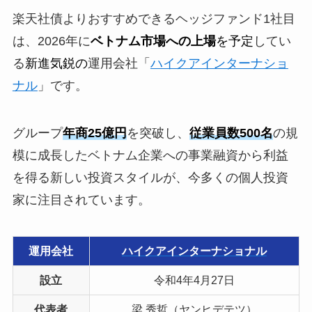
楽天社債よりおすすめできるヘッジファンド1社目
は、2026年に
ベトナム市場への上場
を予定
してい
る
新進気鋭の
運用会社「
ハイクアインターナショ
ナル
」です。
グループ
年商25億円
を突破し、
従業員数500名
の規
模に
成長したベトナム企業への事業融資から利益
を得る新しい投資スタイルが、今多くの個人投資
家に注目されています。
運用会社
ハイクアインターナショナル
設立
令和4年4月27日
代表者
梁 秀哲（ヤンヒデテツ）