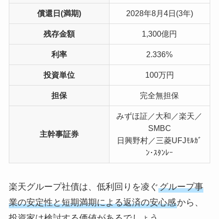
償還日(満期)
2028年8月4日(3年)
残存金額
1,300億円
利率
2.336%
投資単位
100万円
担保
完全無担保
みずほ証／大和／楽天／
SMBC
主幹事証券
日興野村／三菱UFJﾓﾙｶﾞ
ﾝ･ｽﾀﾝﾚｰ
楽天グループ社債は、低利回りを凌ぐ
グループ事
業の安定性と短期満期による返済の安心感
から、
投資家は検討する価値があるでしょう。